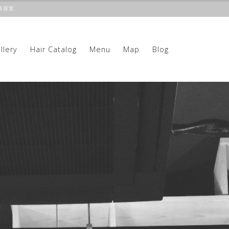
美容室
llery
Hair Catalog
Menu
Map
Blog